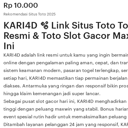
Price:
Rp 10.000
Rekomendasi Situs Toto 2025
KARI4D 🫧 Link Situs Toto T
Resmi & Toto Slot Gacor Ma
Ini
KARI4D adalah link resmi untuk kamu yang ingin bermain
online dengan pengalaman paling aman, cepat, dan tra
sistem keamanan modern, pasaran togel terlengkap, sert
setiap hari, KARI4D memastikan tiap permainan berjalan
diakses. Antarmuka yang ringan dan responsif bikin pros
hingga klaim kemenangan jadi super lancar.
Sebagai pusat slot gacor hari ini, KARI4D menghadirkan
tinggi dengan peluang maxwin yang stabil. Bonus harian
event spesial rutin hadir untuk memaksimalkan peluan
Ditambah layanan pelanggan 24 jam yang responsif, KARI